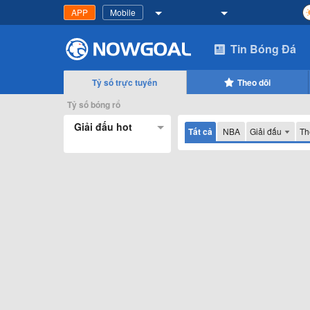
APP
Mobile
Tin Bóng Đá
Tỷ số trực tuyến
Theo dõi
Tỷ số bóng rổ
Giải đấu hot
Tất cả
NBA
Giải đấu
Th