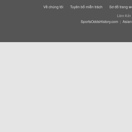
Về chúng tôi
Tuyên bố miễn trách
Sơ đồ trang w
Liên Kết
SportsOddsHistory.com
|
Asian